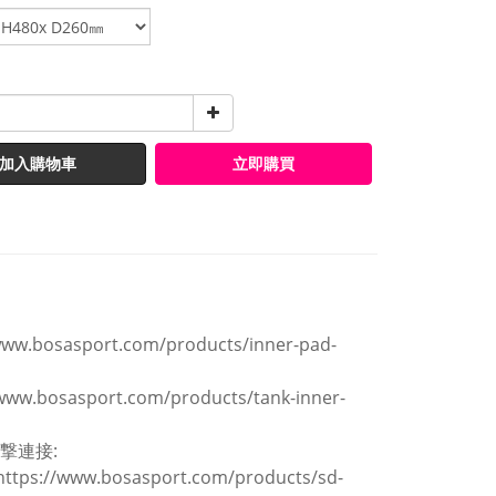
加入購物車
立即購買
www.bosasport.com/products/inner-pad-
/www.bosasport.com/products/tank-inner-
撃連接:
https://www.bosasport.com/products/sd-