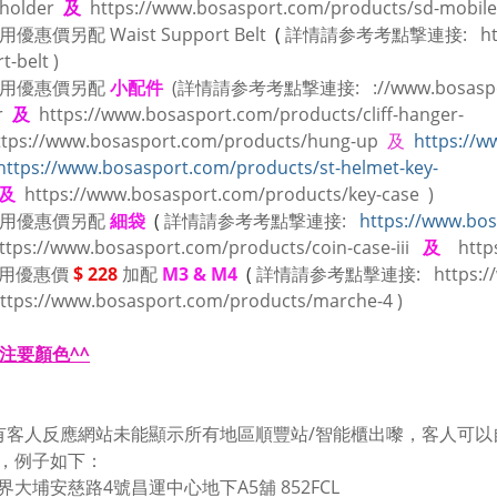
-holder
及
https://www.bosasport.com/products/sd-mobile
用優惠價另配
Waist Support Belt
(
詳情請参考考點撃連接:
h
t-belt
)
用優惠價另配
小配件
(詳情請参考考點撃連接:
://www.bosaspo
r
及
https://www.bosasport.com/products/cliff-hanger-
ttps://www.bosasport.com/products/hung-up
及
https://w
https://www.bosasport.com/products/st-helmet-key-
及
https://www.bosasport.com/products/key-case
)
用優惠價另配
細袋
(
詳情請参考考點撃連接:
https://www.bo
ttps://www.bosasport.com/products/coin-case-iii
及
http
以用優惠價
$ 228
加配
M3 & M4
(
詳情請参考點擊連接:
https:
ttps://www.bosasport.com/products/marche-4
)
備注要顏色^^
有客人反應網站未能顯示所有地區順豐站/智能櫃出嚟，客人可
，例子如下：
界大埔安慈路4號昌運中心地下A5舖 852FCL