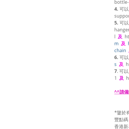
bottle
4.
可以
suppor
5.
可以
hange
l
及
h
m
及
chain
6.
可以
s
及
h
7
. 可
1
及
h
^^請
*鑒於
豐點碼
香港新