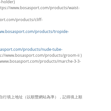
-holder
)
ttps://www.bosasport.com/products/waist-
rt.com/products/cliff-
ww.bosasport.com/products/tropide-
sasport.com/products/nude-tube-
s://www.bosasport.com/products/groom-ii
)
//www.bosasport.com/products/marche-3-3-
以自行填上地址（以順豐網站為準），記得填上順