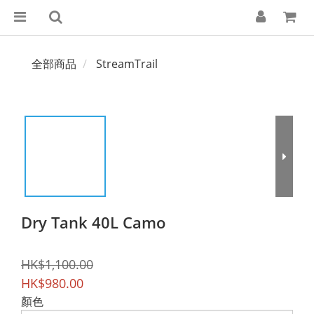
全部商品
StreamTrail
Dry Tank 40L Camo
HK$1,100.00
HK$980.00
顏色