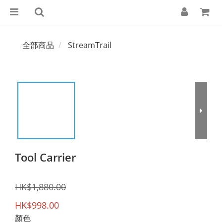
全部商品
StreamTrail
Tool Carrier
HK$1,880.00
HK$998.00
顏色