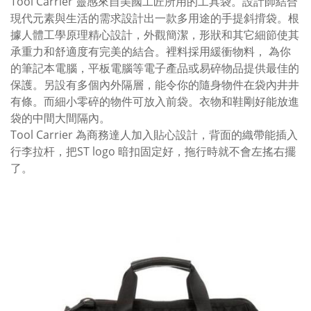
Tool Carrier 靈感來自美國工匠所用的工具袋。設計師結合
現代元素與
生活的需求設計出一款多用途的手提斜揹袋。根
據人體工學原理精心設計，外觀簡潔，形狀和其它細節使其
承重力和舒適度有完美的結合。裡料採用緩衝物料， 為你
的筆記本電腦，平板電腦等電子產品或易碎物品提供最佳的
保護。另設有多個內外隔層，能令你的隨身物件在
袋內
井井
有條。
而細小零碎的物件可放入前袋。
衣物和鞋剛好能放進
袋的中間大間隔內。
Tool Carrier
為商務達人加入貼心設計，
背面的織帶
能
插入
行李拉杆，把ST logo 暗扣固定好，拖行時就不會左搖右擺
了。