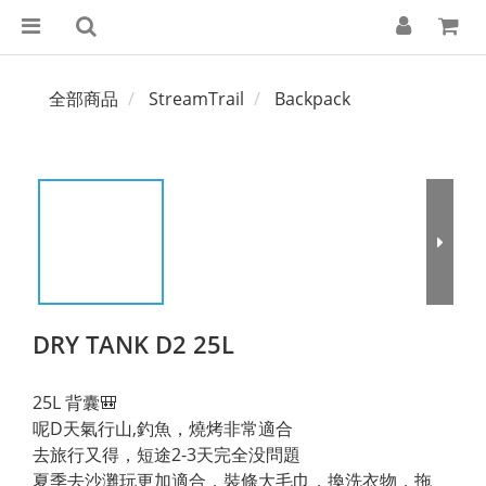
全部商品
StreamTrail
Backpack
DRY TANK D2 25L
25L 背囊🎒
呢D天氣行山,釣魚，燒烤非常適合
去旅行又得，短途2-3天完全没問題
夏季去沙灘玩更加適合，裝條大毛巾，換洗衣物，拖