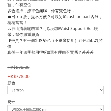
鞋，仲有空位
多色選擇，嫌單色無聊，仲有雙色呀～
💼出trip 放手提不方便？可以另加cushion pad 內袋，
穩穩當當！
🥾行山揹著啲嘢重？可以另加Waist Support Belt腰
帶，幫你減重減負！
💰嫌貴？有一個出厰染色（不影響使用）紅色25L ,超特
價
真係一年四季都用得呀!!!還有理由不買嗎？🤣🤣🤣
HK$870.00
HK$778.00
顏色
尺寸