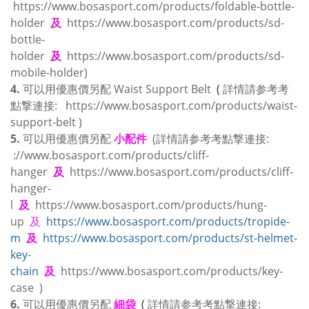
https://www.bosasport.com/products/foldable-bottle-
holder
及
https://www.bosasport.com/products/sd-
bottle-
holder
及
https://www.bosasport.com/products/sd-
mobile-holder
)
4.
可以用優惠價另配
Waist Support Belt
(
詳情請参考考
點撃連接:
https://www.bosasport.com/products/waist-
support-belt
)
5.
可以用優惠價另配
小配件
(詳情請参考考點撃連接:
://www.bosasport.com/products/cliff-
hanger
及
https://www.bosasport.com/products/cliff-
hanger-
l
及
https://www.bosasport.com/products/hung-
up
及
https://www.bosasport.com/products/tropide-
m
及
https://www.bosasport.com/products/st-helmet-
key-
chain
及
https://www.bosasport.com/products/key-
case
)
6.
可以用優惠價另配
細袋
(
詳情請参考考點撃連接: